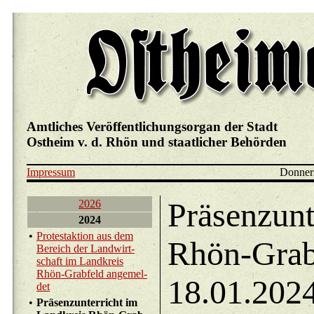
Amtliches Veröffentlichungsorgan der Stadt
Ostheim v. d. Rhön und staatlicher Behörden
Impressum
Donners
Präsenzunt
2026
2024
•
Pro­test­ak­ti­on aus dem
Rhön-Grabf
Be­reich der Land­wirt­
schaft im Land­kreis
Rhön-Grab­feld an­ge­mel­
18.01.202
det
•
Prä­senz­un­ter­richt im