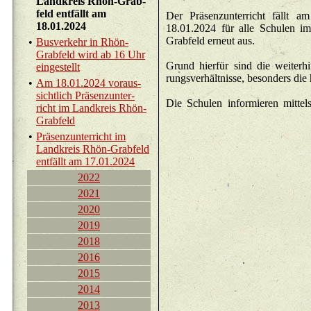
Land­kreis Rhön-Grab­
feld ent­fällt am
Der Prä­senz­un­ter­richt fällt a
18.01.2024
18.01.2024 für alle Schu­len i
Grab­feld er­neut aus.
•
Bus­ver­kehr in Rhön-
Grab­feld wird ab 16 Uhr
Grund hier­für sind die wei­ter­hi
ein­ge­stellt
rungs­ver­hält­nis­se, be­son­ders die
•
Am 18.01.2024 vor­aus­
sicht­lich Prä­senz­un­ter­
Die Schu­len in­for­mie­ren mit­tels 
richt im Land­kreis Rhön-
Grab­feld
•
Prä­senz­un­ter­richt im
Land­kreis Rhön-Grab­feld
ent­fällt am 17.01.2024
2022
2021
2020
2019
2018
2016
2015
2014
2013