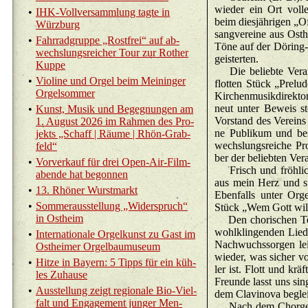
wie­der ein Ort vol­le
•
IHK-Voll­ver­samm­lung tagte in
beim dies­jäh­ri­gen „O
Würz­burg
sang­ver­ei­ne aus Ost­
•
Fahr­rad­grup­pe „Rost­frei“ auf ab­
Töne auf der Dö­ring-O
wechs­lungs­rei­cher Tour zur Ro­ther
geis­ter­ten.
Kuppe
Die be­lieb­te Ver­an­
•
Vio­li­ne und Orgel beim Mei­nin­ger
flot­ten Stück „Pre­l
Or­gel­som­mer
Kir­chen­mu­sik­di­rek
neut unter Be­weis stel
•
Kunst, Musik und Be­geg­nun­gen am
Vor­stand des Ver­eins 
1. Au­gust 2026 im Rah­men des Pro­
ne Pu­bli­kum und be­
jekts „Schaff | Räume | Rhön-Grab­
wechs­lungs­rei­che P
feld“
ber der be­lieb­ten Ver­a
•
Vor­ver­kauf für drei Open-Air-Film­
Frisch und fröh­lich
aben­de hat be­gon­nen
aus mein Herz und su
•
13. Rhö­ner Wurst­markt
Eben­falls unter Or­ge
•
Som­mer­aus­stel­lung „Wi­der­spruch“
Stück „Wem Gott will 
in Ost­heim
Den cho­ri­schen Teil 
wohl­klin­gen­den Lie
•
In­ter­na­tio­na­le Or­gel­kunst zu Gast im
Nach­wuchs­sor­gen lei­
Ost­hei­mer Or­gel­bau­mu­se­um
wie­der, was si­cher vo
•
Hitze in Bay­ern: 5 Tipps für ein küh­
ler ist. Flott und krä
les Zu­hau­se
Freun­de lasst uns sin
•
Aus­stel­lung zeigt re­gio­na­le Bio-Viel­
dem Cla­vi­no­va be­glei
falt und En­ga­ge­ment jun­ger Men­
Nach dem Chor­ge­sang