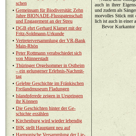
schen
auch in ihrer Ei­gen­s
•
Ge­mein­sam für Bio­di­ver­si­tät: Zehn
und zudem als Sän­ge­r
Jahre BI­O­NA­DE-Fluss­pa­ten­schaft
mor­vol­les Stück mit 
und En­ga­ge­ment an der Streu
lich ist auch in einer a
Bevor Kur­kan­tor Lo
•
DGB ehrt Ger­hard Kla­met mit der
Fritz-Sold­mann-Ur­kun­de
•
Ver­tre­ter­ver­samm­lung der VR-Bank
Main-Rhön
•
Peter Rott­mann ver­ab­schie­det sich
von Mün­ner­stadt
•
Thü­rin­ger Or­gel­som­mer in Ost­heim
– ein ge­lun­ge­ner Er­leb­nis-Nach­mit­
tag
•
Ge­leb­te Ge­schich­te im Frän­ki­schen
Frei­land­mu­se­um Fla­dun­gen
•
Is­land­pfe­re­de zei­gen in Ur­sprin­gen
ihr Kön­nen
•
Die Ge­schich­ten hin­ter der Ge­
schich­te er­zäh­len
•
Kir­chen­burg wird wie­der le­ben­dig
•
IHK stellt Haupt­amt neu auf
•
Har­mo­ni­sche Ver­samm­lung der Lie­