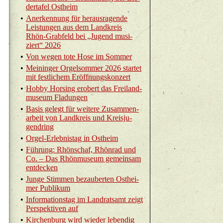
der­ta­fel Ost­heim
•
An­er­ken­nung für her­aus­ra­gen­de
Leis­tun­gen aus dem Land­kreis
Rhön-Grab­feld bei „Ju­gend mu­si­
ziert“ 2026
•
Von wegen tote Hose im Som­mer
•
Mei­nin­ger Or­gel­som­mer 2026 star­tet
mit fest­li­chem Er­öff­nungs­kon­zert
•
Hobby Hor­sing er­obert das Frei­land­
mu­se­um Fla­dun­gen
•
Basis ge­legt für wei­te­re Zu­sam­men­
ar­beit von Land­kreis und Kreis­ju­
gend­ring
•
Or­gel-Er­leb­nis­tag in Ost­heim
•
Füh­rung: Rhön­schaf, Rhön­rad und
Co. – Das Rhön­mu­se­um ge­mein­sam
ent­de­cken
•
Junge Stim­men be­zau­ber­ten Ost­hei­
mer Pu­bli­kum
•
In­for­ma­ti­ons­tag im Land­rats­amt zeigt
Per­spek­ti­ven auf
•
Kir­chen­burg wird wie­der le­ben­dig