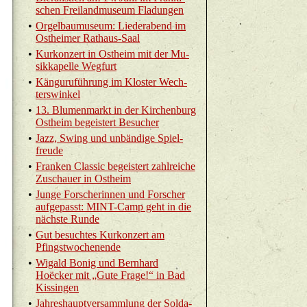
schen Frei­land­mu­se­um Fla­dun­gen
•
Or­gel­bau­mu­se­um: Lie­der­abend im
Ost­hei­mer Rat­haus-Saal
•
Kur­kon­zert in Ost­heim mit der Mu­
sik­ka­pel­le Weg­furt
•
Kän­gu­ru­füh­rung im Klos­ter Wech­
ter­s­win­kel
•
13. Blu­men­markt in der Kir­chen­burg
Ost­heim be­geis­tert Be­su­cher
•
Jazz, Swing und un­bän­di­ge Spiel­
freu­de
•
Fran­ken Clas­sic be­geis­tert zahl­rei­che
Zu­schau­er in Ost­heim
•
Junge For­sche­rin­nen und For­scher
auf­ge­passt: MINT-Camp geht in die
nächs­te Runde
•
Gut be­such­tes Kur­kon­zert am
Pfingst­wo­chen­en­de
•
Wi­gald Bonig und Bern­hard
Hoëcker mit „Gute Frage!“ in Bad
Kis­sin­gen
•
Jah­res­haupt­ver­samm­lung der Sol­da­