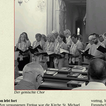
Der ge­misch­te Chor
­on lebt fort
vor­trug, 
ver­gan­ge­nen Frei­tag war die Kir­che St. Mi­cha­el
Freund­sc