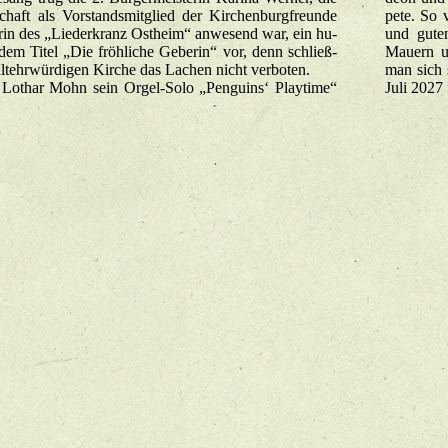
chaft als Vor­stands­mit­glied der Kir­chen­burg­freun­de
pe­te. So 
in des „Lie­der­kranz Ost­heim“ an­we­send war, ein hu­
und guten
dem Titel „Die fröh­li­che Ge­be­rin“ vor, denn schlie­ß­
Mau­ern un
lt­ehr­wür­di­gen Kir­che das La­chen nicht ver­bo­ten.
man sich s
­thar Mohn sein Or­gel-So­lo „Pen­gu­ins‘ Play­ti­me“
Juli 2027 