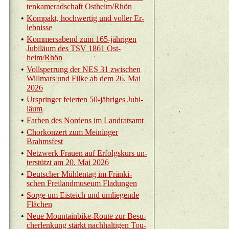
ten­ka­me­rad­schaft Ost­heim/Rhön
•
Kom­pakt, hoch­wer­tig und vol­ler Er­
leb­nis­se
•
Kom­mers­abend zum 165-jäh­ri­gen
Ju­bi­lä­um des TSV 1861 Ost­
heim/Rhön
•
Voll­sper­rung der NES 31 zwi­schen
Will­mars und Filke ab dem 26. Mai
2026
•
Ur­sprin­ger fei­er­ten 50-jäh­ri­ges Ju­bi­
lä­um
•
Far­ben des Nor­dens im Land­rats­amt
•
Chor­kon­zert zum Mei­nin­ger
Brahms­fest
•
Netz­werk Frau­en auf Er­folgs­kurs un­
ter­stützt am 20. Mai 2026
•
Deut­scher Müh­len­tag im Frän­ki­
schen Frei­land­mu­se­um Fla­dun­gen
•
Sorge um Eis­teich und um­lie­gen­de
Flä­chen
•
Neue Moun­tain­bike-Rou­te zur Be­su­
cher­len­kung stärkt nach­hal­ti­gen Tou­