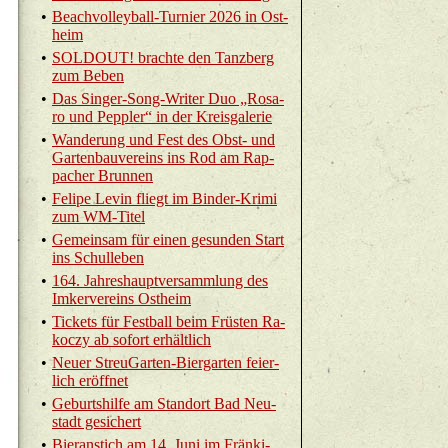
•
Beach­vol­ley­ball-Tur­nier 2026 in Ost­
heim
•
SOL­DOUT! brach­te den Tanz­berg
zum Beben
•
Das Sin­ger-Song-Wri­ter Duo „Ro­sa­
ro und Pepp­ler“ in der Kreis­ga­le­rie
•
Wan­de­rung und Fest des Obst- und
Gar­ten­bau­ver­eins ins Rod am Rap­
pa­cher Brun­nen
•
Fe­li­pe Levin fliegt im Bin­der-Kri­mi
zum WM-Ti­tel
•
Ge­mein­sam für einen ge­sun­den Start
ins Schul­le­ben
•
164. Jah­res­haupt­ver­samm­lung des
Im­ker­ver­eins Ost­heim
•
Ti­ckets für Fest­ball beim Früs­ten Ra­
koc­zy ab so­fort er­hält­lich
•
Neuer Streu­Gar­ten-Bier­gar­ten fei­er­
lich er­öff­net
•
Ge­burts­hil­fe am Stand­ort Bad Neu­
stadt ge­si­chert
•
Bier­an­stich am 14. Juni im Frän­ki­