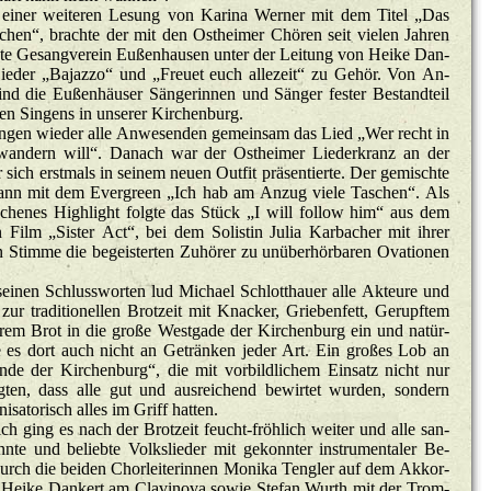
r wei­te­ren Le­sung von Ka­ri­na Wer­ner mit dem Titel „Das
chen“, brach­te der mit den Ost­hei­mer Chö­ren seit vie­len Jah­ren
e­te Ge­sang­ver­ein Eu­ßen­hau­sen unter der Lei­tung von Heike Dan­
ie­der „Ba­jaz­zo“ und „Freu­et euch al­le­zeit“ zu Gehör. Von An­
nd die Eu­ßen­häu­ser Sän­ge­rin­nen und Sän­ger fes­ter Be­stand­teil
en Sin­gens in un­se­rer Kir­chen­burg.
en wie­der alle An­we­sen­den ge­mein­sam das Lied „Wer recht in
wan­dern will“. Da­nach war der Ost­hei­mer Lie­der­kranz an der
sich erst­mals in sei­nem neuen Out­fit prä­sen­tier­te. Der ge­misch­te
ann mit dem Ever­green „Ich hab am Anzug viele Ta­schen“. Als
o­che­nes High­light folg­te das Stück „I will fol­low him“ aus dem
n Film „Sis­ter Act“, bei dem So­lis­tin Julia Kar­ba­cher mit ihrer
 Stim­me die be­geis­ter­ten Zu­hö­rer zu un­über­hör­ba­ren Ova­tio­nen
en Schluss­wor­ten lud Mi­cha­el Schlott­hau­er alle Ak­teu­re und
zur tra­di­tio­nel­len Brot­zeit mit Kna­cker, Grie­ben­fett, Ge­rupf­tem
­rem Brot in die große West­ga­de der Kir­chen­burg ein und na­tür­
te es dort auch nicht an Ge­trän­ken jeder Art. Ein gro­ßes Lob an
­de der Kir­chen­burg“, die mit vor­bild­li­chem Ein­satz nicht nur
­ten, dass alle gut und aus­rei­chend be­wir­tet wur­den, son­dern
ni­sa­to­risch alles im Griff hat­ten.
h ging es nach der Brot­zeit feucht-fröh­lich wei­ter und alle san­
n­te und be­lieb­te Volks­lie­der mit ge­konn­ter in­stru­men­ta­ler Be­
durch die bei­den Chor­lei­te­rin­nen Mo­ni­ka Teng­ler auf dem Ak­kor­
 Heike Dan­kert am Cla­vi­no­va sowie Ste­fan Wurth mit der Trom­