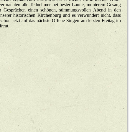
ver­brach­ten alle Teil­neh­mer bei bes­ter Laune, mun­te­rem Ge­sang
 Ge­sprä­chen einen schö­nen, stim­mungs­vol­len Abend in den
­se­rer his­to­ri­schen Kir­chen­burg und es ver­wun­dert nicht, dass
chon jetzt auf das nächs­te Of­fe­ne Sin­gen am letz­ten Frei­tag im
freut.