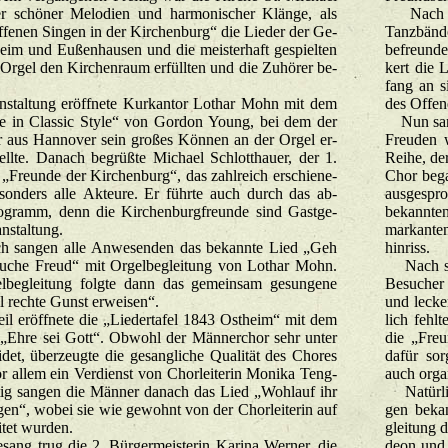
r schö­ner Me­lo­di­en und har­mo­ni­scher Klän­ge, als
Nach eine
f­fe­nen Sin­gen in der Kir­chen­burg“ die Lie­der der Ge­
Tanz­bänd­
heim und Eu­ßen­hau­sen und die meis­ter­haft ge­spiel­ten
be­freun­d
r­gel den Kir­chen­raum er­füll­ten und die Zu­hö­rer be­
kert die L
fang an si
stal­tung er­öff­ne­te Kur­kan­tor Lo­thar Mohn mit dem
des Of­fe­n
ude in Clas­sic Style“ von Gor­don Young, bei dem der
Nun san­g
­tor aus Han­no­ver sein gro­ßes Kön­nen an der Orgel er­
Freu­den 
l­te. Da­nach be­grü­ß­te Mi­cha­el Schlott­hau­er, der 1.
Reihe, der 
„Freun­de der Kir­chen­burg“, das zahl­reich er­schie­ne­
Chor be­g
son­ders alle Ak­teu­re. Er führ­te auch durch das ab­
aus­ge­spr
ro­gramm, denn die Kir­chen­burg­freun­de sind Gast­ge­
be­kann­te
n­stal­tung.
mar­kan­ten
 san­gen alle An­we­sen­den das be­kann­te Lied „Geh
hin­riss.
che Freud“ mit Or­gel­be­glei­tung von Lo­thar Mohn.
Nach sei­n
l­be­glei­tung folg­te dann das ge­mein­sam ge­sun­ge­ne
Be­su­cher 
rech­te Gunst er­wei­sen“.
und le­cke
er­öff­ne­te die „Lie­der­ta­fel 1843 Ost­heim“ mit dem
lich fehl­
d„Ehre sei Gott“. Ob­wohl der Män­ner­chor sehr unter
die „Freun
det, über­zeug­te die ge­sang­li­che Qua­li­tät des Cho­res
dafür sorg
r allem ein Ver­dienst von Chor­lei­te­rin Mo­ni­ka Teng­
auch or­ga­
f­tig san­gen die Män­ner da­nach das Lied „Wohl­auf ihr
Na­tür­lic
­gen“, wobei sie wie ge­wohnt von der Chor­lei­te­rin auf
gen be­kan
­tet wur­den.
glei­tung 
 trug die 2. Bür­ger­meis­te­rin Ka­ri­na Wer­ner, die
de­on und