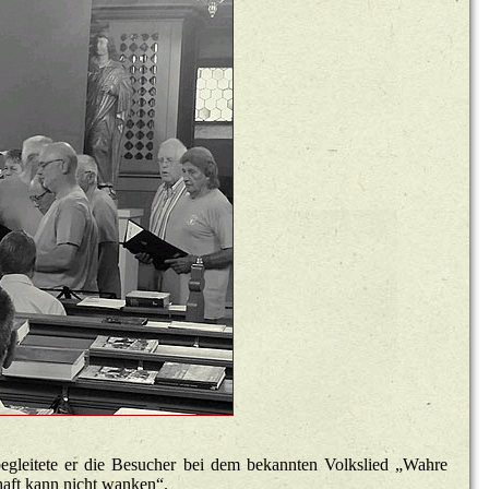
be­glei­te­te er die Be­su­cher bei dem be­kann­ten Volks­lied „Wahre
haft kann nicht wan­ken“.