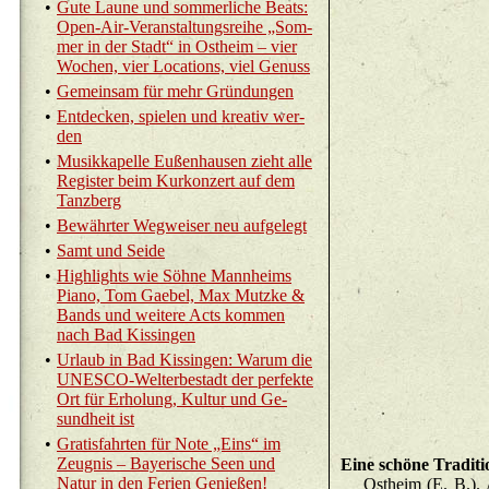
•
Gute Laune und som­mer­li­che Beats:
Open-Air-Ver­an­stal­tungs­rei­he „Som­
mer in der Stadt“ in Ost­heim – vier
Wo­chen, vier Lo­ca­ti­ons, viel Ge­nuss
•
Ge­mein­sam für mehr Grün­dun­gen
•
Ent­de­cken, spie­len und krea­tiv wer­
den
•
Mu­sik­ka­pel­le Eu­ßen­hau­sen zieht alle
Re­gis­ter beim Kur­kon­zert auf dem
Tanz­berg
•
Be­währ­ter Weg­wei­ser neu auf­ge­legt
•
Samt und Seide
•
High­lights wie Söhne Mann­heims
Piano, Tom Gae­bel, Max Mutz­ke &
Bands und wei­te­re Acts kom­men
nach Bad Kis­sin­gen
•
Ur­laub in Bad Kis­sin­gen: Warum die
UNESCO-Welt­er­be­stadt der per­fek­te
Ort für Er­ho­lung, Kul­tur und Ge­
sund­heit ist
•
Gra­tis­fahr­ten für Note „Eins“ im
Zeug­nis – Baye­ri­sche Seen und
Eine schö­ne Tra­di­ti
Natur in den Fe­ri­en Ge­nie­ßen!
Ost­heim (E. B.). Am 