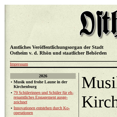
Amtliches Veröffentlichungsorgan der Stadt
Ostheim v. d. Rhön und staatlicher Behörden
Impressum
Musi
2026
•
Musik und frohe Laune in der
Kir­chen­burg
•
79 Schü­le­rin­nen und Schü­ler für eh­
Kirc
ren­amt­li­ches En­ga­ge­ment aus­ge­
zeich­net
•
In­no­va­tio­nen ent­ste­hen durch Ko­
ope­ra­tio­nen