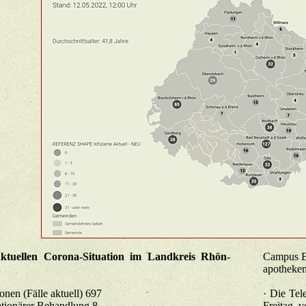
k­tu­el­len Co­ro­na-Si­tua­ti­on im Land­kreis Rhön-
Cam­pus Ba
apothekens
CO­VID-19-In­fek­tio­nen (Fälle ak­tu­ell) 697
· Die Te­l
davon ak­tu­ell in sta­tio­nä­rer Be­hand­lung 8
Frei­tag 