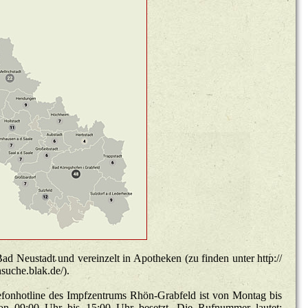
d Neu­stadt und ver­ein­zelt in Apo­the­ken (zu fin­den unter http://​
uche.​blak.​de/​).
e­fon­hot­line des Impf­zen­trums Rhön-Grab­feld ist von Mon­tag bis
von 09:00 Uhr bis 15:00 Uhr be­setzt. Die Ruf­num­mer lau­tet: