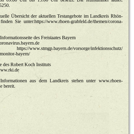
5250.
u­el­le Über­sicht der ak­tu­el­len Tes­t­an­ge­bo­te im Land­kreis Rhön-
fin­den Sie unter:https://​www.​rhoen-grabfeld.​de/​themen/​corona-
le In­for­ma­ti­ons­sei­te des Frei­staa­tes Bay­ern
navirus.​bayern.​de
​www.​stmgp.​bayern.​de/​vorsorge/​infektionsschutz/​
monitor-bayern/​
des Ro­bert Koch In­sti­tuts
ww.​rki.​de
le In­for­ma­tio­nen aus dem Land­kreis ste­hen unter www.​rhoen-
e be­reit.