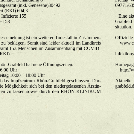
ge­samt (inkl. Ge­ne­se­ne)30492
09771/63
7-Ta­ge-In­zi­denz­wert (RKI) 694,3
Hinzu ge­kom­me­ne In­fi­zier­te 155
· Eine ak­t
Ak­tu­el­le Ster­be­fäl­le 153
Grab­feld 
situation.​
s­se­mel­dung ist ein wei­te­rer To­des­fall in Zu­sam­men­
Of­fi­zi­el­
 be­kla­gen. Somit sind lei­der ak­tu­ell im Land­kreis
www.​coro
e­samt 153 Men­schen im Zu­sam­men­hang mit CO­VID-
https://
 RKI).
infektions
ön-Grab­feld hat neue Öff­nungs­zei­ten:
Home­page 
00 – 16:00 Uhr
http://​w
Don­ners­tag und Frei­tag 10:00 – 18:00 Uhr
 das Impf­zen­trum Rhön-Grab­feld ge­schlos­sen. Dar­
Ak­tu­el­
ie Mög­lich­keit sich bei den nie­der­ge­las­se­nen Ärz­tin­
grabfeld.​d
p­fen zu las­sen sowie durch den RHÖN-KLI­NI­KUM