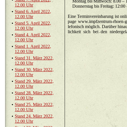
Mon­tag bis Mitt­
12.00 Uhr
Don­ners­tag bi
•
Stand 6. April 2022,
Eine Ter­min­ver­ein­ba­rung ist on
12.00 Uhr
page www.​impfzentrum-rhoen-gra
•
Stand 5. April 2022,
le­fo­nisch mög­lich. Dar­über hin­
12.00 Uhr
lich­keit sich bei den nie­der­ge­l
•
Stand 4. April 2022,
12.00 Uhr
•
Stand 1. April 2022,
12.00 Uhr
•
Stand 31. März 2022,
12.00 Uhr
•
Stand 30. März 2022,
12.00 Uhr
•
Stand 29. März 2022,
12.00 Uhr
•
Stand 28. März 2022,
12.00 Uhr
•
Stand 25. März 2022,
12.00 Uhr
•
Stand 24. März 2022,
12.00 Uhr