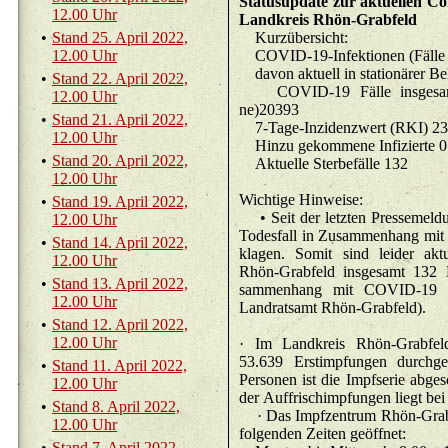
Sta­tu­sup­date zur ak­tu­el­len Co­
12.00 Uhr
Land­kreis Rhön-Grab­feld
•
Stand 25. April 2022,
Kurz­über­sicht:
12.00 Uhr
•
Stand 22. April 2022,
CO­VID-19 Fälle ins­ge­samt 
12.00 Uhr
ne)20393
•
Stand 21. April 2022,
7-Ta­ge-In­zi
12.00 Uhr
Hinzu ge­kom­me­ne In­fi­zier­te 0
•
Stand 20. April 2022,
Ak­tu­el­le Ster­be­fäl­le 132
12.00 Uhr
Wich­ti­ge Hin­wei­se:
•
Stand 19. April 2022,
• Seit der letz­ten Pres­se­mel­dun
12.00 Uhr
To­des­fall in Zu­sam­men­hang m
•
Stand 14. April 2022,
kla­gen. Somit sind lei­der ak­t
12.00 Uhr
Rhön-Grab­feld ins­ge­samt 132
•
Stand 13. April 2022,
sam­men­hang mit CO­VID-19 ve
12.00 Uhr
Land­rats­amt Rhön-Grab­feld).
•
Stand 12. April 2022,
12.00 Uhr
· Im Land­kreis Rhön-Grab­feld
53.639 Er­st­imp­fun­gen durch­g
•
Stand 11. April 2022,
Per­so­nen ist die Impf­se­rie ab­ge
12.00 Uhr
der Auf­fri­schimp­fun­gen liegt be
•
Stand 8. April 2022,
· Das Impf­zen­trum Rhön-Grab­fe
12.00 Uhr
fol­gen­den Zei­ten ge­öff­net:
•
Stand 7. April 2022,