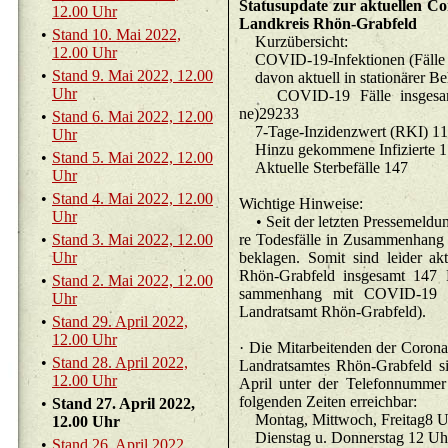
Sta­tu­sup­date zur ak­tu­el­len Co­
12.00 Uhr
Land­kreis Rhön-Grab­feld
•
Stand 10. Mai 2022,
Kurz­über­sicht:
12.00 Uhr
•
Stand 9. Mai 2022, 12.00
Uhr
CO­VID-19 Fälle ins­ge­samt 
ne)29233
•
Stand 6. Mai 2022, 12.00
7-Ta­ge-In­zi
Uhr
Hinzu ge­kom­
•
Stand 5. Mai 2022, 12.00
Ak­tu­el­le Ster­be­fäl­le 147
Uhr
•
Stand 4. Mai 2022, 12.00
Wich­ti­ge Hin­wei­se:
Uhr
• Seit der letz­ten Pres­se­mel­du
•
Stand 3. Mai 2022, 12.00
re To­des­fäl­le in Zu­sam­men­ha
Uhr
be­kla­gen. Somit sind lei­der ak­
Rhön-Grab­feld ins­ge­samt 147
•
Stand 2. Mai 2022, 12.00
sam­men­hang mit CO­VID-19 ve
Uhr
Land­rats­amt Rhön-Grab­feld).
•
Stand 29. April 2022,
12.00 Uhr
· Die Mit­ar­bei­ten­den der Co­ro­na
•
Stand 28. April 2022,
Land­rats­am­tes Rhön-Grab­feld
12.00 Uhr
April unter der Te­le­fon­num­m
fol­gen­den Zei­ten er­reich­bar:
•
Stand 27. April 2022,
Mon­tag, Mitt­woch, Frei­ta­g8 
12.00 Uhr
Diens­tag u. D
•
Stand 26. April 2022,