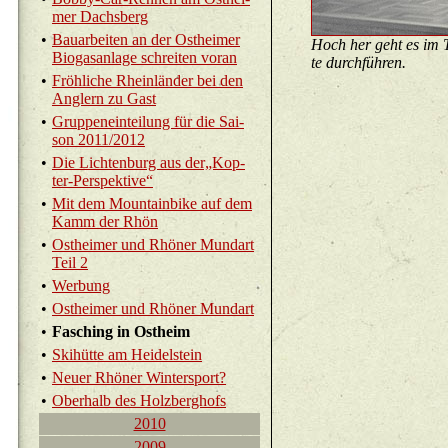
mer Dachs­berg
•
Bau­ar­bei­ten an der Ost­hei­mer
Hoch her geht es im Ta
Bio­gas­an­la­ge schrei­ten voran
te durch­füh­ren.
•
Fröh­li­che Rhein­län­der bei den
Ang­lern zu Gast
•
Grup­pen­ein­tei­lung für die Sai­
son 2011/2012
•
Die Lich­ten­burg aus der„Kop­
ter-Per­spek­ti­ve“
•
Mit dem Moun­tain­bike auf dem
Kamm der Rhön
•
Ost­hei­mer und Rhö­ner Mund­art
Teil 2
•
Wer­bung
•
Ost­hei­mer und Rhö­ner Mund­art
•
Fa­sching in Ost­heim
•
Ski­hüt­te am Hei­del­stein
•
Neuer Rhö­ner Win­ter­sport?
•
Ober­halb des Holz­berg­hofs
2010
2009