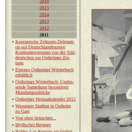
2016
2015
2014
2013
2012
2011
•
Ko­rea­ni­sche Zei­tungs-De­le­ga­ti­
on auf Deutsch­land­tour­nee
Kon­trast­pro­gramm von der Süd­
deut­schen zur Ost­hei­mer Zei­
tung
•
Ei­ge­nes Ost­hei­mer Wör­ter­buch
er­hält­lich
•
Ost­hei­mer Wör­ter­buch: Um­fas­
sen­de Samm­lung be­son­de­rer
Mund­ar­t­aus­drü­cke
•
Ost­hei­mer Hei­mat­ka­len­der 2012
•
Wasun­ger Stadt­rat in Ost­heim
zu Gast
•
Von oben be­trach­tet...
•
Idyl­li­scher Berg­see
•
Bob­by-Car-Ren­nen am Ost­hei­