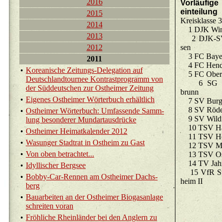
2016
Vor­läu­fi­
ein­tei­lu
2015
Kreis­klas­se
2014
1 DJK Wind
2013
2 DJK-SV E
2012
sen
3 FC Bay­er
2011
4 FC Hen­d
•
Ko­rea­ni­sche Zei­tungs-De­le­ga­ti­on auf
5 FC Ober-Mi
Deutsch­land­tour­nee Kon­trast­pro­gramm von
6 SG Un­t
der Süd­deut­schen zur Ost­hei­mer Zei­tung
brunn
•
Ei­ge­nes Ost­hei­mer Wör­ter­buch er­hält­lich
7 SV Burg­w
8 SV Rö­del­
•
Ost­hei­mer Wör­ter­buch: Um­fas­sen­de Samm­
9 SV Wild­f
lung be­son­de­rer Mund­ar­t­aus­drü­cke
10 TSV Hau
•
Ost­hei­mer Hei­mat­ka­len­der 2012
11 TSV Heu­
•
Wasun­ger Stadt­rat in Ost­heim zu Gast
12 TSV Mell­
•
Von oben be­trach­tet...
13 TSV Ost
14 TV Jahn 
•
Idyl­li­scher Berg­see
15 VfR Stad
•
Bob­by-Car-Ren­nen am Ost­hei­mer Dachs­
heim II
berg
•
Bau­ar­bei­ten an der Ost­hei­mer Bio­gas­an­la­ge
schrei­ten voran
•
Fröh­li­che Rhein­län­der bei den Ang­lern zu