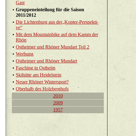
Gast
•
Grup­pen­ein­tei­lung für die Sai­son
2011/2012
•
Die Lich­ten­burg aus der„Kop­ter-Per­spek­ti­
ve“
•
Mit dem Moun­tain­bike auf dem Kamm der
Rhön
•
Ost­hei­mer und Rhö­ner Mund­art Teil 2
•
Wer­bung
•
Ost­hei­mer und Rhö­ner Mund­art
•
Fa­sching in Ost­heim
•
Ski­hüt­te am Hei­del­stein
•
Neuer Rhö­ner Win­ter­sport?
•
Ober­halb des Holz­berg­hofs
2010
2009
1957