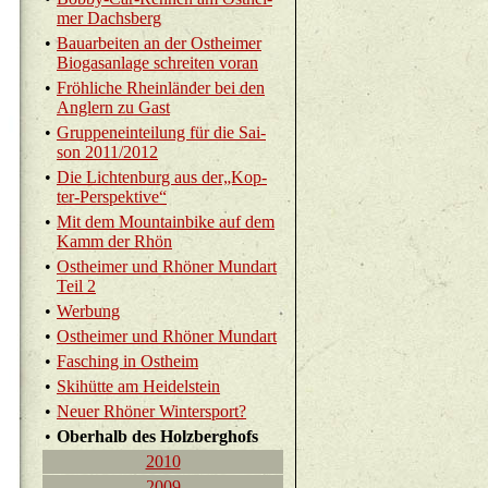
mer Dachs­berg
•
Bau­ar­bei­ten an der Ost­hei­mer
Bio­gas­an­la­ge schrei­ten voran
•
Fröh­li­che Rhein­län­der bei den
Ang­lern zu Gast
•
Grup­pen­ein­tei­lung für die Sai­
son 2011/2012
•
Die Lich­ten­burg aus der„Kop­
ter-Per­spek­ti­ve“
•
Mit dem Moun­tain­bike auf dem
Kamm der Rhön
•
Ost­hei­mer und Rhö­ner Mund­art
Teil 2
•
Wer­bung
•
Ost­hei­mer und Rhö­ner Mund­art
•
Fa­sching in Ost­heim
•
Ski­hüt­te am Hei­del­stein
•
Neuer Rhö­ner Win­ter­sport?
•
Ober­halb des Holz­berg­hofs
2010
2009