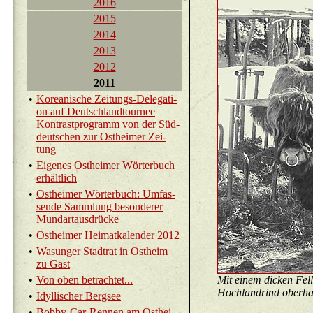
2016
2015
2014
2013
2012
2011
•
Ko­rea­ni­sche Zei­tungs-De­le­ga­ti­
on auf Deutsch­land­tour­nee
Kon­trast­pro­gramm von der Süd­
deut­schen zur Ost­hei­mer Zei­
tung
•
Ei­ge­nes Ost­hei­mer Wör­ter­buch
er­hält­lich
•
Ost­hei­mer Wör­ter­buch: Um­fas­
sen­de Samm­lung be­son­de­rer
Mund­ar­t­aus­drü­cke
•
Ost­hei­mer Hei­mat­ka­len­der 2012
•
Wasun­ger Stadt­rat in Ost­heim
zu Gast
•
Von oben be­trach­tet...
Mit einem di­cken Fell
Hoch­land­rind ober­ha
•
Idyl­li­scher Berg­see
•
Bob­by-Car-Ren­nen am Ost­hei­