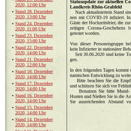
Sta­tu­sup­date zur ak­tu­el­len Co­
2020, 12:00 Uhr
Land­kreis Rhön-Grab­feld
•
Stand 28. De­zem­ber
Nach ak­tua­li­sier­tem Stand sind
2020, 13:00 Uhr
nen mit CO­VID-19 in­fi­ziert. In
Gäste der Hoch­zeits­fei­er, die zu
•
Stand 24. De­zem­ber
zei­ti­gen Co­ro­na-Ge­sche­hens b
2020, 11:00 Uhr
ge­tes­tet wor­den.
•
Stand 23. De­zem­ber
2020, 15:00 Uhr
Von die­ser Per­so­nen­grup­pe be­f
•
Stand 22. De­zem­ber
kein In­fi­zier­ter in sta­tio­nä­rer Be
2020, 14:00 Uhr
Seit 30.06.2020 sind keine Tot
•
Stand 21. De­zem­ber
gen.
2020, 12:00 Uhr
In den fol­gen­den Tagen kommt 
•
Stand 18. De­zem­ber
na­mi­schen Ent­wick­lung zu wei­te
2020, 14:00 Uhr
Bitte be­ach­ten Sie die Emp­f
•
Stand 17. De­zem­ber
und schüt­zen Sie sich vor Fehl­in­f
2020, 14:00 Uhr
Be­nut­zen Sie bitte Mund- u
•
Stand 16. De­zem­ber
Hus­ten und Nie­ßen Sie in die Ar
2020, 14:00 Uhr
Sie aus­rei­chen­den Ab­stand v
•
Stand 15. De­zem­ber
2020, 14:00 Uhr
•
Stand 14. De­zem­ber
2020, 14:00 Uhr