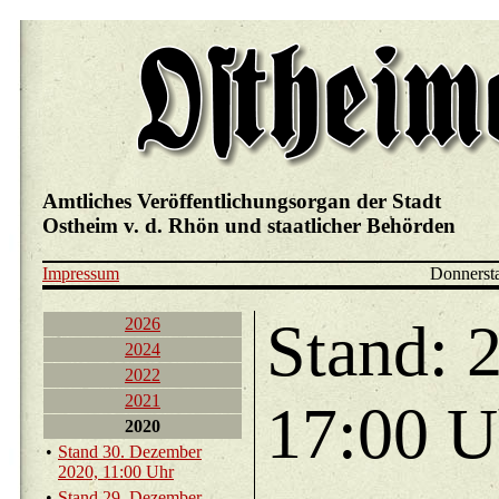
Amtliches Veröffentlichungsorgan der Stadt
Ostheim v. d. Rhön und staatlicher Behörden
Impressum
Donnerst
Stand: 
2026
2024
2022
2021
17:00 U
2020
•
Stand 30. De­zem­ber
2020, 11:00 Uhr
•
Stand 29. De­zem­ber